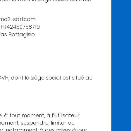
.mc2-sarl.com
: FR42450758719
las Bottagisio
VH, dont le siège social est situé au
 à tout moment, à l’Utilisateur.
 moment, suspendre, limiter ou
er, notamment, à des mises à jour